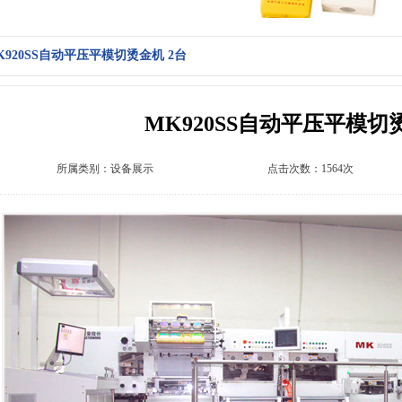
K920SS自动平压平模切烫金机 2台
MK920SS自动平压平模切
所属类别：
设备展示
点击次数：1564次