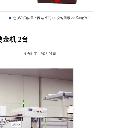
您所在的位置：
网站首页
>>
设备展示
>> 详细介绍
烫金机 2台
发布时间：2023-06-01