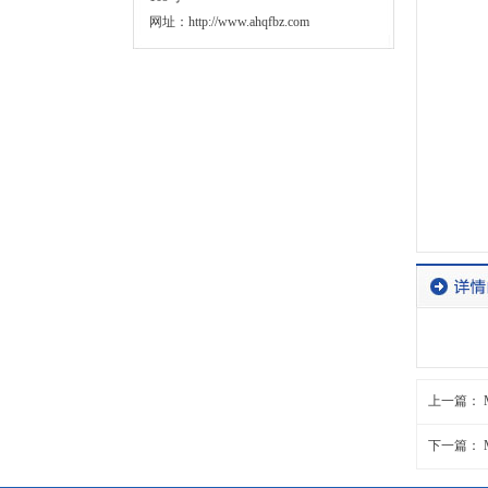
网址：http://www.ahqfbz.com
上一篇：
下一篇：